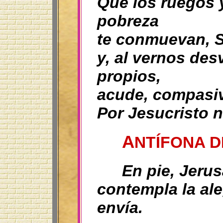
Que los ruegos 
pobreza
te conmuevan, S
y, al vernos des
propios,
acude, compasiv
Por Jesucristo 
A
NTÍFONA 
En pie, Jerus
contempla la ale
envía.