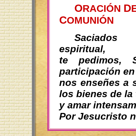
O
D
RACIÓN
C
OMUNIÓN
Saciados 
espiritual,
te pedimos, 
participación e
nos enseñes a s
los bienes de la 
y amar intensame
Por Jesucristo 