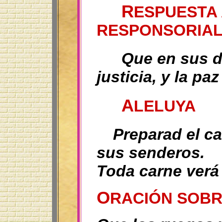
R
ESPUESTA
RESPONSORIA
Que en sus dí
justicia, y la p
A
LELUYA
Preparad el ca
sus senderos.
Toda carne verá 
O
RACIÓN SOB