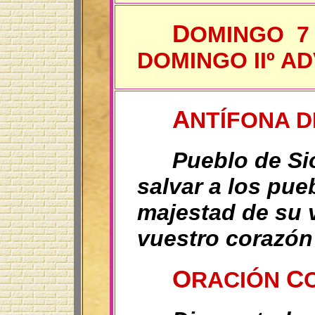
D
OMINGO 7 
DOMINGO IIº ADV
A
NTÍFONA 
Pueblo de Si
salvar a los pue
majestad de su 
vuestro corazón
O
C
RACIÓN