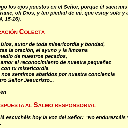
go los ojos puestos en el Señor, porque él saca mis
írame, oh Dios, y ten piedad de mí, que estoy solo y a
, 15-16).
C
RACIÓN
OLECTA
Dios, autor de toda misericordia y bondad,
as la oración, el ayuno y la limosna
edio de nuestros pecados,
 amor el reconocimiento de nuestra pequeñez
 con tu misericordia
e nos sentimos abatidos por nuestra conciencia
ro Señor Jesucristo...
én
S
ESPUESTA AL
ALMO RESPONSORIAL
lá escuchéis hoy la voz del Señor: "No endurezcáis 
.