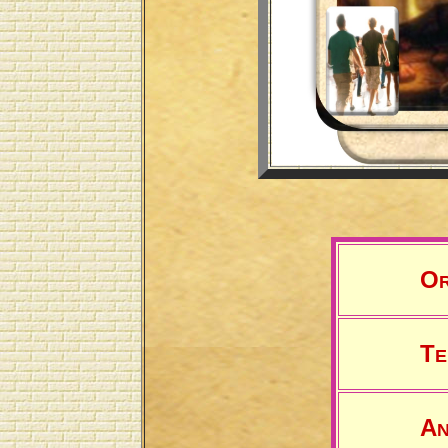
O
T
E
A
N