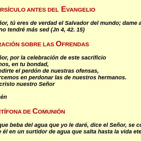
E
RSÍCULO ANTES DEL
VANGELIO
or, tú eres de verdad el Salvador del mundo; dame 
 no tendré más sed (Jn 4, 42. 15)
O
RACIÓN SOBRE LAS
FRENDAS
or, por la celebración de este sacrificio
os, en tu bondad,
edirte el perdón de nuestras ofensas,
rcemos en perdonar las de nuestros hermanos.
cristo nuestro Señor
én
C
TÍFONA DE
OMUNIÓN
que beba del agua que yo le daré, dice el Señor, se c
 él en un surtidor de agua que salta hasta la vida et