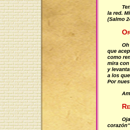
Ten
la red. M
(Salmo 24
O
Oh 
que acept
como rem
mira con
y levanta
a los qu
Por nuest
Am
R
Oja
corazón"