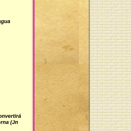
agua
onvertirá
erna (Jn