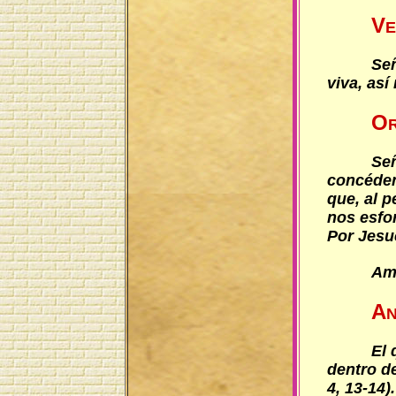
V
E
Señ
viva, así
O
Señ
concéden
que, al p
nos esfo
Por Jesu
Am
A
N
El 
dentro de
4, 13-14).