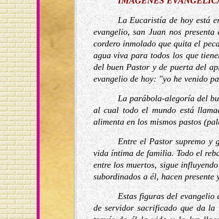
IMÁGENES EVANGÉLIC
La Eucaristía de hoy está e
evangelio, san Juan nos presenta 
cordero inmolado que quita el peca
agua viva para todos los que tiene
del buen Pastor y de puerta del ap
evangelio de hoy: "yo he venido pa
La parábola-alegoría del bue
al cual todo el mundo está llama
alimenta en los mismos pastos (pa
Entre el Pastor supremo y g
vida íntima de familia. Todo el reb
entre los muertos, sigue influyend
subordinados a él, hacen presente y
Estas figuras del evangelio
de servidor sacrificado que da la