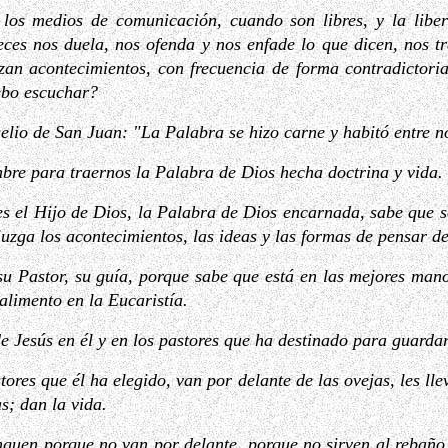
 los medios de comunicación, cuando son libres, y la libe
eces nos duela, nos ofenda y nos enfade lo que dicen, nos t
zan acontecimientos, con frecuencia de forma contradictor
debo escuchar?
elio de San Juan: "La Palabra se hizo carne y habitó entre n
bre para traernos la Palabra de Dios hecha doctrina y vida.
es el Hijo de Dios, la Palabra de Dios encarnada, sabe que s
 juzga los acontecimientos, las ideas y las formas de pensar d
 su Pastor, su guía, porque sabe que está en las mejores man
alimento en la Eucaristía.
de Jesús en él y en los pastores que ha destinado para guardar
tores que él ha elegido, van por delante de las ovejas, les ll
s; dan la vida.
nguen porque no van por delante, porque no sirven al rebaño,