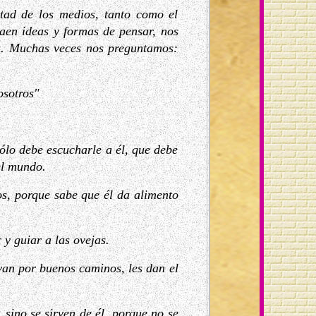
rtad de los medios, tanto como el
raen ideas y formas de pensar, nos
ia. Muchas veces nos preguntamos:
osotros"
ólo debe escucharle a él, que debe
el mundo.
os, porque sabe que él da alimento
 y guiar a las ovejas.
evan por buenos caminos, les dan el
 sino se sirven de él, porque no se