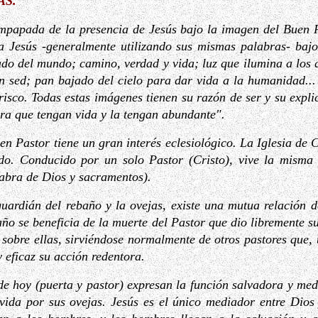
AS
.
mpapada de la presencia de Jesús bajo la imagen del Buen P
a Jesús -generalmente utilizando sus mismas palabras- baj
do del mundo; camino, verdad y vida; luz que ilumina a los qu
n sed; pan bajado del cielo para dar vida a la humanidad...
risco. Todas estas imágenes tienen su razón de ser y su expli
ra que tengan vida y la tengan abundante".
n Pastor tiene un gran interés eclesiológico. La Iglesia de C
do. Conducido por un solo Pastor (Cristo), vive la misma v
labra de Dios y sacramentos).
uardián del rebaño y la ovejas, existe una mutua relación d
año se beneficia de la muerte del Pastor que dio libremente s
o sobre ellas, sirviéndose normalmente de otros pastores que,
 eficaz su acción redentora.
 de hoy (puerta y pastor) expresan la función salvadora y med
 vida por sus ovejas. Jesús es el único mediador entre Dios