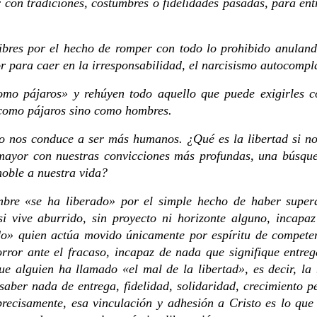
 con tradiciones, costumbres o fidelidades pasadas, para ent
ibres por el hecho de romper con todo lo prohibido anuland
 para caer en la irresponsabilidad, el narcisismo autocomplac
como pájaros» y rehúyen todo aquello que puede exigirles 
 como pájaros sino como hombres.
 no nos conduce a ser más humanos. ¿Qué es la libertad si n
mayor con nuestras convicciones más profundas, una búsqued
noble a nuestra vida?
bre «se ha liberado» por el simple hecho de haber supera
si vive aburrido, sin proyecto ni horizonte alguno, incapaz
o» quien actúa movido únicamente por espíritu de competenci
rror ante el fracaso, incapaz de nada que signifique entreg
e alguien ha llamado «el mal de la libertad», es decir, la
saber nada de entrega, fidelidad, solidaridad, crecimiento p
precisamente, esa vinculación y adhesión a Cristo es lo que