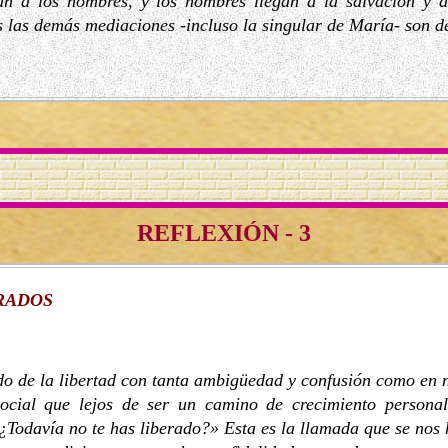
egan a los hombres, y los hombres llegan a la salvación y 
s las demás mediaciones -incluso la singular de María- son d
REFLEXIÓN - 3
RADOS
o de la libertad con tanta ambigüedad y confusión como en n
ocial que lejos de ser un camino de crecimiento persona
Todavía no te has liberado?» Esta es la llamada que se nos 