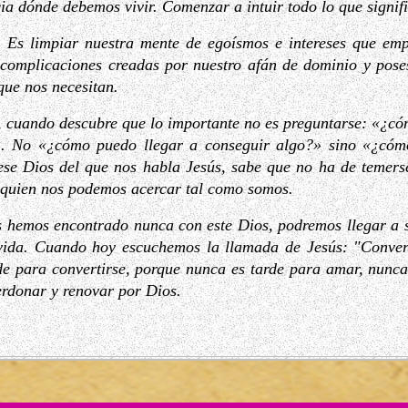
a dónde debemos vivir. Comenzar a intuir todo lo que signific
. Es limpiar nuestra mente de egoísmos e intereses que emp
 complicaciones creadas por nuestro afán de dominio y pose
que nos necesitan.
, cuando descubre que lo importante no es preguntarse: «¿c
 No «¿cómo puedo llegar a conseguir algo?» sino «¿cómo
se Dios del que nos habla Jesús, sabe que no ha de temers
 quien nos podemos acercar tal como somos.
os hemos encontrado nunca con este Dios, podremos llegar a 
 vida. Cuando hoy escuchemos la llamada de Jesús: "Convert
e para convertirse, porque nunca es tarde para amar, nunca 
erdonar y renovar por Dios.