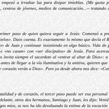
empezó a irradiar luz para disipar tinieblas. (Me gusta pe
s, centros de jóvenes, medios de comunicación...-- tratando d
 primer paso de quien quiera seguir a Jesús: Comenzó a pre
cielos». Daos cuenta. Es exactamente lo mismo que decía el Ba
go» de Juan y continuar insistiendo en algo básico. Vida de
e «no casan» con «ser discípulos» de Jesús. Para acerca
 invita siempre el sacerdote al «entrar al altar de Dios»: 
ntes de llegar a la vía iluminativa y la unitiva, quieren qu
e corazón verán a Dios». Pero ya desde ahora nos dice: «Con
alidad y de corazón, el tercer paso puede ser esa personal
delante, otros dos hermanos, Santiago y Juan, les dijo: Veni
os míos, se nos ha ido devaluando la estima de la vocación re