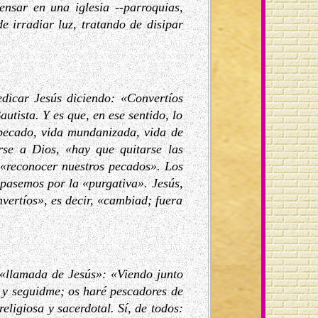
nsar en una iglesia --parroquias,
e irradiar luz, tratando de disipar
dicar Jesús diciendo: «Convertíos
utista. Y es que, en ese sentido, lo
 pecado, vida mundanizada, vida de
rse a Dios, «hay que quitarse las
a «reconocer nuestros pecados». Los
e pasemos por la «purgativa». Jesús,
vertíos», es decir, «cambiad; fuera
 «llamada de Jesús»: «Viendo junto
d y seguidme; os haré pescadores de
ligiosa y sacerdotal. Sí, de todos: