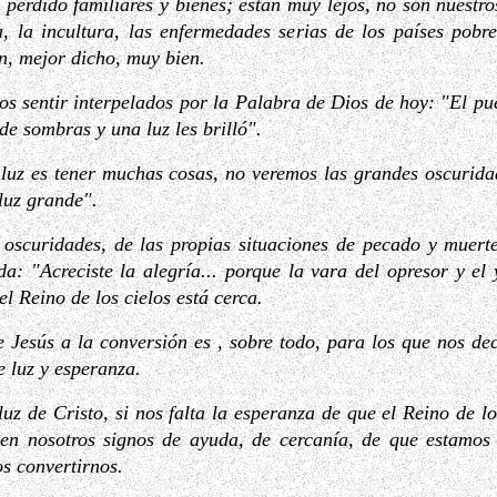
 perdido familiares y bienes; están muy lejos, no son nuestro
, la incultura, las enfermedades serias de los países pobr
n, mejor dicho, muy bien.
os sentir interpelados por la Palabra de Dios de hoy: "El pu
de sombras y una luz les brilló".
 luz es tener muchas cosas, no veremos las grandes oscurida
luz grande".
 oscuridades, de las propias situaciones de pecado y muerte
: "Acreciste la alegría... porque la vara del opresor y el
l Reino de los cielos está cerca.
e Jesús a la conversión es , sobre todo, para los que nos de
 luz y esperanza.
luz de Cristo, si nos falta la esperanza de que el Reino de l
en nosotros signos de ayuda, de cercanía, de que estamos 
s convertirnos.