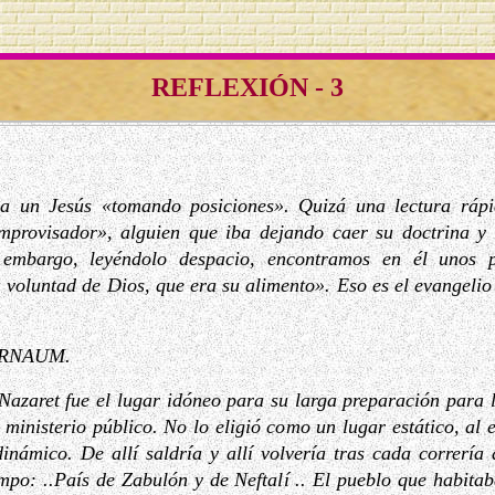
REFLEXIÓN - 3
 a un Jesús «tomando posiciones». Quizá una lectura rápi
mprovisador», alguien que iba dejando caer su doctrina y 
 embargo, leyéndolo despacio, encontramos en él unos p
 voluntad de Dios, que era su alimento». Eso es el evangeli
ARNAUM.
azaret fue el lugar idóneo para su larga preparación para 
ministerio público. No lo eligió como un lugar estático, al e
inámico. De allí saldría y allí volvería tras cada correría
po: ..País de Zabulón y de Neftalí .. El pueblo que habitab