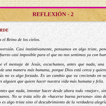
REFLEXIÓN - 2
ARDE
 el Reino de los cielos.
ersión. Casi instintivamente, pensamos en algo triste, pen
sfuerzo casi imposible para el que no nos sentimos ya con hum
te el mensaje de Jesús, escuchamos, antes que nada, una
r de una manera más humana, porque Dios está cerca y quiere
sús no es algo forzado. Es un cambio que va creciendo en n
s alguien que quiere hacer nuestra vida más humana y feliz.
antes que nada, intentar hacer desde ahora todo «mejor», si
anos. No se trata sólo de «hacerse buena persona» sino d
 es algo triste sino el descubrimiento de la verdadera alegría