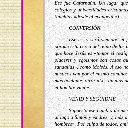
Eso fue Cafarnaún. Un lugar que 
colegios y universidades cristiana
tinieblas «desde el evangelio»).
CONVERSIÓN.
Ese es, y será siempre, el
porque está cerca del reino de los 
que hace Jesús es «tomar el testi
placeres y egoísmos son cosas qu
sandalias», como Moisés. A eso nos
místicos van por el mismo camino: a
más adelante, dirá: «Los limpios d
el hombre viejo».
VENID Y SEGUIDME
Supuesto ese cambio de ment
al lago a Simón y Andrés, y, más a
hombres». Por culpa de todos, amig