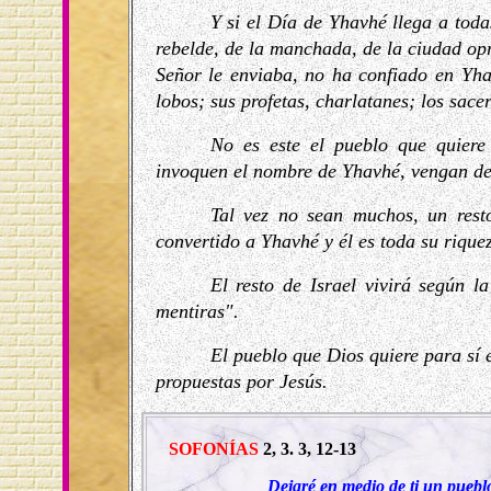
Y si el Día de Yhavhé llega a toda
rebelde, de la manchada, de la ciudad opr
Señor le enviaba, no ha confiado en Yha
lobos; sus profetas, charlatanes; los sace
No es este el pueblo que quiere
invoquen el nombre de Yhavhé, vengan d
Tal vez no sean muchos, un resto
convertido a Yhavhé y él es toda su riquez
El resto de Israel vivirá según 
mentiras".
El pueblo que Dios quiere para sí e
propuestas por Jesús.
SOFONÍAS
2, 3. 3, 12-13
Dejaré en medio de ti un puebl