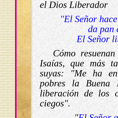
el Dios Liberador
"El Señor hace 
da pan a l
El Señor libe
Cómo resuenan 
Isaías, que más t
suyas: "Me ha en
pobres la Buena N
liberación de los 
ciegos".
"
El Señor a