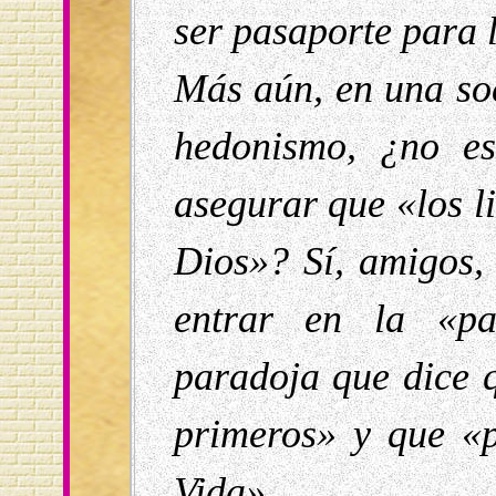
ser pasaporte para 
Más aún, en una soc
hedonismo, ¿no e
asegurar que «los l
Dios»? Sí, amigos, 
entrar en la «pa
paradoja que dice q
primeros» y que «p
Vida».