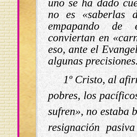
uno se ha dado cue
no es «saberlas d
empapando de e
conviertan en «car
eso, ante el Evange
algunas precisiones
1º Cristo, al af
pobres, los pacífico
sufren», no estaba
resignación pasiv