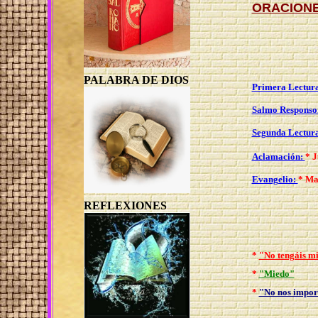
ORACIONE
PALABRA DE DIOS
Primera Lectur
Salmo Responso
Segunda Lectur
Aclamación:
*
J
Evangelio:
*
Mat
REFLEXIONES
*
"No tengáis m
*
"Miedo"
*
"No nos impor