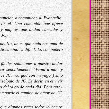
nunciar, a comunicar su Evangelio.
 con él. Una comunión que ofrece
es y mujeres que andan cansados y
 JC).
one. No, antes que nada nos ama de
te camino es difícil. Es compañero
fáciles soluciones a nuestro andar
ir sencillamente: "Venid a mí... y
ice JC: "cargad con mi yugo") sino
scípulo de JC. Es decir, en el vivir
o del yugo de cada día. Pero que -
compartir el camino de amor de JC,
 que algunas veces todos lo hemos