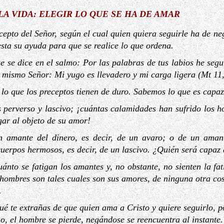
A VIDA: ELEGIR LO QUE SE HA DE AMAR
cepto del Señor, según el cual quien quiera seguirle ha de ne
ta su ayuda para que se realice lo que ordena.
e se dice en el salmo: Por las palabras de tus labios he segu
l mismo Señor: Mi yugo es llevadero y mi carga ligera (Mt 11,
 lo que los preceptos tienen de duro. Sabemos lo que es capaz
 perverso y lascivo; ¡cuántas calamidades han sufrido los 
gar al objeto de su amor!
n amante del dinero, es decir, de un avaro; o de un amant
uerpos hermosos, es decir, de un lascivo. ¿Quién será capaz
ánto se fatigan los amantes y, no obstante, no sienten la fa
s hombres son tales cuales son sus amores, de ninguna otra c
.
qué te extrañas de que quien ama a Cristo y quiere seguirlo, 
, el hombre se pierde, negándose se reencuentra al instante.