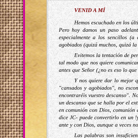
VENID A MÍ
Hemos escuchado en los últ
Pero hoy damos un paso adelante
especialmente a los sencillos (a
agobiados (quizá muchos, quizá la 
Evitemos la tentación de pe
tal modo que nos quiere comunicar
antes que Señor (¿no es eso lo que
Y nos quiere dar lo mejor q
"cansados y agobiados", no escond
encontraréis vuestro descanso". N
un descanso que se halla por el ext
en comunión con Dios, comunión de
dice JC- puede convertirlo en un 
ante y con Dios, aunque a veces no
Las palabras son insuficie