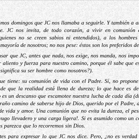
imos domingos que JC nos llamaba a seguirle. Y también a a
. JC nos invita, de todo corazón, a vivir en comunión
 quienes no se creen sabios ni entendidos), a los hombr
mayoría de nosotros; no nos pese: éstos son los preferidos de
nsar que JC, antes que nada, nos exige, nos manda, nos imp
 aliento y fuerza para nuestro camino, porque él sabe que es
 significa su ser hombre como nosotros?).
ue tiene: su comunión de vida con el Padre. Sí, no propone 
e que la realidad está llena de dureza; lo que hace es dec
o es un descanso que escamotee nuestra lucha de cada día (d
raño camino de saberse hijo de Dios, querido por el Padre, di
 vida y amor. Una comunión que no evita la dureza, el pes
!yugo llevadero y una carga ligera!. Si es asumido como un 
s parezca que lo recorremos sin Dios.
ntes para expresar lo que JC nos dice. Pero, ¿no es verdad