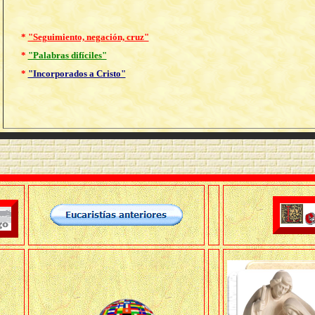
*
"Seguimiento, negación, cruz"
*
"Palabras difíciles"
*
"Incorporados a Cristo"