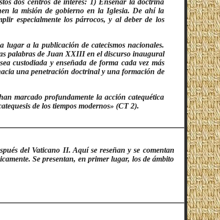
stos dos centros de interés: 1) Enseñar la doctrina
nen la misión de gobierno en la Iglesia. De ahí la
plir especialmente los párrocos, y al deber de los
da lugar a la publicación de catecismos nacionales.
las palabras de Juan XXIII en el discurso inaugural
na sea custodiada y enseñada de forma cada vez más
 «hacia una penetración doctrinal y una formación de
e han marcado profundamente la acción catequética
catequesis de los tiempos modernos» (CT 2).
pués del Vaticano II. Aquí se reseñan y se comentan
camente. Se presentan, en primer lugar, los de ámbito