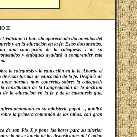
O II
 del Vaticano II han ido apareciendo documentos del
equesis y en la educación en la fe. Estos documentos,
stran una concepción de la catequesis y de su
 contenidos y enfoques ayudará a comprender esta
po.
re la catequesis y la educación en la fe. Aborda el
las diversas formas de educación de la fe. Después de
la unas normas muy concretas sobre: la catequesis
la constitución de la Congregación de la doctrina
ea de la educación en la fe y de la catequesis que,
iquiera abandonó en su ministerio papal—, publicó
sobre la primera comunión de los niños, con gran
co de san Pío X y pone las bases para su ulterior
obre la observancia de las disposiciones del Código