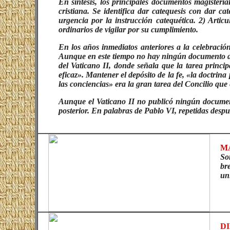
En síntesis, los principales documentos magisteria
cristiana. Se identifica dar catequesis con dar c
urgencia por la instrucción catequética. 2) Artic
ordinarios de vigilar por su cumplimiento.
En los años inmediatos anteriores a la celebración
Aunque en este tiempo no hay ningún documento de c
del Vaticano II, donde señala que la tarea princi
eficaz». Mantener el depósito de la fe, «la doctrin
las conciencias» era la gran tarea del Concilio qu
Aunque el Vaticano II no publicó ningún document
posterior. En palabras de Pablo VI, repetidas desp
MA
So
br
un
D