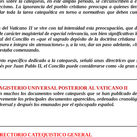
les sobre la catequesis, en este amplio período, se circunscriben a e
atecismo. La ignorancia del pueblo cristiano preocupa a quienes tie
ular toda la tarea catequética en torno a normativas que deben cum
 del Vaticano II se vive con tal intensidad esta preocupación, que 
arácter magisterial de especial relevancia, son bien significativas 
pal del Concilio es «que el sagrado depósito de la doctrina cristia
a pura e íntegra sin atenuaciones» y, a la vez, dar un paso adelante,
e estaba comenzando.
o específico dedicado a la catequesis, señaló unas directrices qu
ués por Juan Pablo II, el Concilio puede considerarse como «la gran 
GISTERIO UNIVERSAL POSTERIOR AL VATICANO II
n muchos los documentos sobre catequesis que se han publicado des
evemente los principales documentos aparecidos, ordenados cronológi
iversal y después los emanados por el episcopado español.
IRECTORIO CATEQUISTICO GENERAL