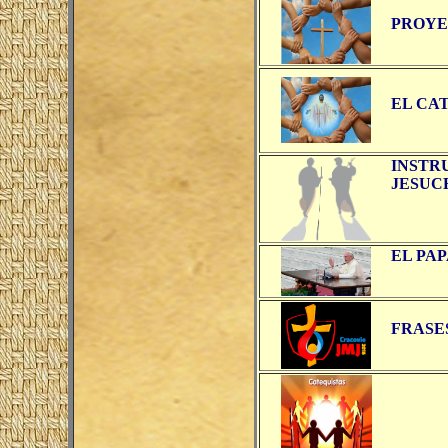
PROYE
EL CA
INSTR
JESUC
EL PAP
FRASE