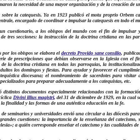
irmaron la necesidad de una mayor organización y de la creación de u
 sobre la catequesis. Ya en 1923 publicó el motu proprio Orbem ca
centrale, encargado de coordinar e impulsar la catequesis en todo el 
un cuestionario, a los obispos del mundo con el fin de impulsar y
 de tres secciones: la instrucción de la doctrina cristiana en las par
s por los obispos se elabora el
decreto Provido sane consilio
, publica
rie de prescripciones que debían observarse en la Iglesia con el fi
e la doctrina cristiana en todas las parroquias, la institucionaliza
adultos los domingos y fiestas. Para ayudar y favorecer el cumplimi
tequística diocesana; el nombramiento de sacerdotes para visitar a
pecializados para preparar adecuadamente a los catequistas, etc.
ó distintos documentos especialmente relacionados con la formació
cíclica
Divini illius magistri
, del 31 de diciembre de 1929, en la cual s
la finalidad y las formas de una auténtica educación en la fe.
de seminarios y universidades envió una circular a las diócesis para 
grandes cuestiones: la importancia de la enseñanza del catecismo, 
glesia»; a quién corresponde enseñar el catecismo y las cualidades de e