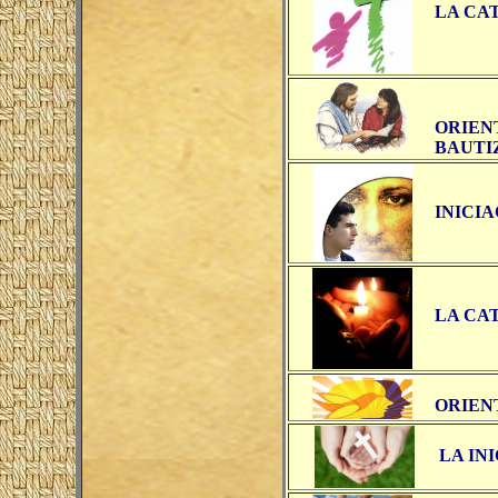
LA CA
ORIEN
BAUTI
INICI
LA CA
ORIEN
LA IN