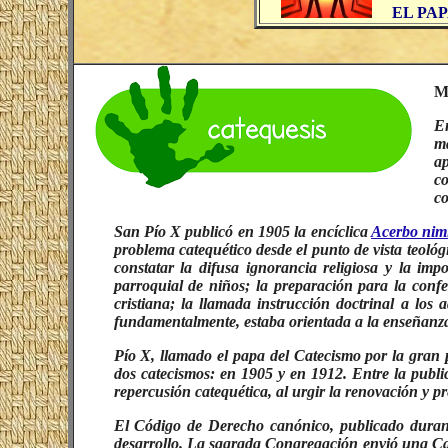
EL PA
M
En
ma
a
co
co
San Pío X publicó en 1905 la encíclica
Acerbo nim
problema catequético desde el punto de vista teológi
constatar la difusa ignorancia religiosa y la im
parroquial de niños; la preparación para la conf
cristiana; la llamada instrucción doctrinal a los 
fundamentalmente, estaba orientada a la enseñanza 
Pío X, llamado el papa del Catecismo por la gran
dos catecismos: en 1905 y en 1912. Entre la publ
repercusión catequética, al urgir la renovación y p
El Código de Derecho canónico, publicado durante
desarrollo. La sagrada Congregación envió una Cart