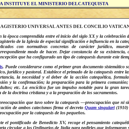
PA INSTITUYE EL MINISTERIO DELCATEQUISTA
AGISTERIO UNIVERSAL ANTES DEL CONCILIO VATICAN
 la época comprendida entre el inicio del siglo XX y la celebración
gisterio de la Iglesia de especial significación e influencia en la cat
plicados con normativas concretas de carácter jurídico, mue
rrespondiente modo de hacer. Dejar constancia de su existencia,
ncepción que ha configurado un tipo de catequesis durante este tiem
is
. Puede considerarse como el primer gran documento sistemático sob
co, jurídico y pastoral. Establece el primado de la catequesis entre 
portancia, la necesidad y el deber de la acción catequética, formu
esión y la confirmación; la preparación para la primera comunión; 
adultos; etc. La encíclica fue un impulso notable para la gran tar
de la doctrina cristiana y a la preparación de los sacramentos.
 preocupación que tuvo sobre la catequesis —preocupación que ni s
icación de ambos catecismos firma el decreto
Quam singulari
(1910) 
reocupación por la catequesis de los pequeños.
 el pontificado de Benedicto XV, recoge el pensamiento catequéti
a circular a los Ordinarios de Italia para pedirles que informaran s