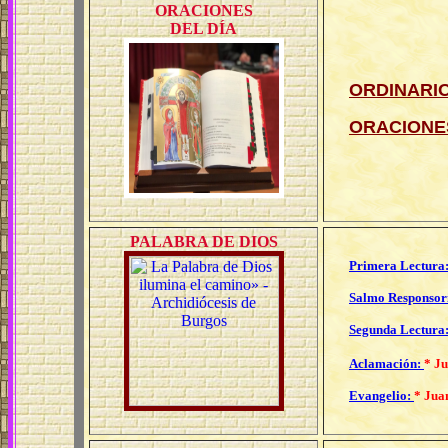
ORACIONES
DEL DÍA
ORDINARIO
ORACIONES
PALABRA DE DIOS
Primera Lectura
Salmo Responsor
Segunda Lectura
Aclamación:
* Ju
Evangelio:
*
Juan