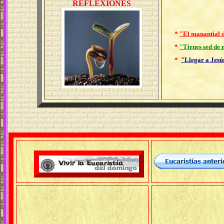
REFLEXIONES
*
"El manantial d
*
"Tienes sed de 
*
"Llegar a Jesú