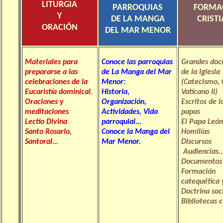
LITURGIA
PARROQUIAS
FORMA
Y
DE LA MANGA
CRIST
ORACIÓN
DEL MAR MENOR
Materiales para
Conoce las parroquias
Grandes doc
prepararse a las
de La Manga del Mar
de la Iglesia
celebraciones de la
Menor:
(Catecismo, 
Eucaristía dominical.
Historia,
Vaticano II)
Oraciones y
Organización,
Escritos de l
meditaciones
Actividades, Vida
papas
Lectio Divina
parroquial...
El Papa León
Santo Rosario,
Conoce la Manga del
Homilías
Santoral...
Mar Menor.
Discursos
Audiencias..
Documentos 
Formación
catequética y
Doctrina soci
Bibliotecas c