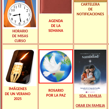
CARTELERA
DE
NOTIFICACIONES
AGENDA
DE LA
SEMANA
HORARIO
DE MISAS
CURSO
I
MÁGENES
ROSARIO
DE UN VERANO
POR LA PAZ
SDA. FAMILIA
2025
ORAR EN FAMILIA